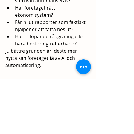
som kan automatiseras?
Har företaget rätt 
ekonomisystem?
Får ni ut rapporter som faktiskt 
hjälper er att fatta beslut?
Har ni löpande rådgivning eller 
bara bokföring i efterhand?
Ju bättre grunden är, desto mer 
nytta kan företaget få av AI och 
automatisering.
Framtidens bokföring är 
digital, löpande och 
rådgivande
Bokföring är inte längre något som 
bara görs i efterhand. För moderna 