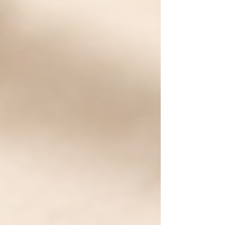
innebär förändringen framför allt att
ordning, spårbarhet och korrekta digitala
underlag blir ännu viktigare. Här förklarar
vi vad som har förändrats och hur du kan
minska risken för problem om
Skatteverket ställer frågor eller inleder en
kontroll. Vad ändrades den 1 juli 2026?
Skatteverket har fått större möjligh