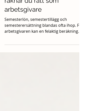
21 juli
3 min läsning
Semesterlön 2026 – så
räknar du rätt som
arbetsgivare
Semesterlön, semestertillägg och
semesterersättning blandas ofta ihop. För
arbetsgivaren kan en felaktig beräkning
leda till missnöjda medarbetare, felaktiga
löneskulder och tidskrävande rättelser. I
den här guiden förklarar vi hur
semesterlön fungerar 2026, när du ska
använda sammalöneregeln respektive
procentregeln och vilka vanliga misstag
du bör undvika. Vad är skillnaden mellan
semesterlön och semesterersättning?
Semesterlön är den ersättning en anställd