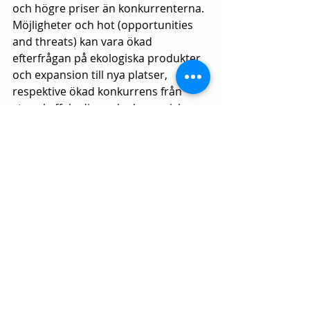
och högre priser än konkurrenterna. 
Möjligheter och hot (opportunities 
and threats) kan vara ökad 
efterfrågan på ekologiska produkter 
och expansion till nya platser, 
respektive ökad konkurrens från 
stora kaffekedjor och ekonomiska 
nedgångar. 
Genom att noggrant analysera dessa 
interna och externa faktorer kan 
caféet utveckla en strategi för att 
maximera sina styrkor och 
möjligheter och minimera sina 
svagheter och hot. Swot-analysen 
ger insikter om hur man kan utnyttja 
möjligheter och hot för att utveckla 
strategier.