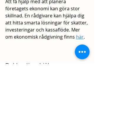
Att få hjälp med att planera 
företagets ekonomi kan göra stor 
skillnad. En rådgivare kan hjälpa dig 
att hitta smarta lösningar för skatter, 
investeringar och kassaflöde. Mer 
om ekonomisk rådgivning finns 
här
.
Deklarationshjälp
Deklarationen kan kännas krånglig. 
Med professionell hjälp slipper du 
oroa dig för fel och missade avdrag. 
Vi erbjuder deklarationshjälp som 
gör processen enkel. Läs mer 
här
.