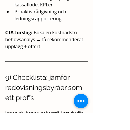
kassaflöde, KPI:er
Proaktiv rådgivning och 
ledningsrapportering
CTA-förslag:
 Boka en kostnadsfri 
behovsanalys → få rekommenderat 
upplägg + offert.
9) Checklista: jämför 
redovisningsbyråer som 
ett proffs
Innan du köper, säkerställ att du får 
svar på detta:
Hur ofta gör ni avstämningar 