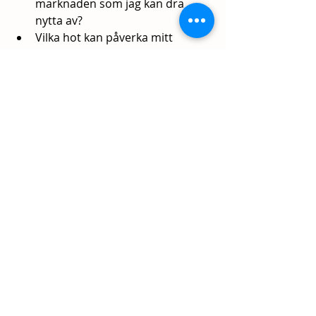
marknaden som jag kan dra 
nytta av?
Vilka hot kan påverka mitt 
företag och hur kan jag minska 
deras påverkan?
Steg 8: Analysera 
Kundbeteenden och 
Segmentering
En grundläggande del av en 
marknadsanalys är att förstå hur 
kundbeteenden förändras och hur 
ditt företag kan segmentera 
marknaden för att bättre nå olika 
kundgrupper. Genom att analysera 
dessa beteenden kan du skräddarsy 
dina erbjudanden och 
marknadsstrategier.
Frågor att ställa: