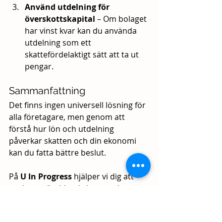
Använd utdelning för 
överskottskapital
 – Om bolaget 
har vinst kvar kan du använda 
utdelning som ett 
skattefördelaktigt sätt att ta ut 
pengar.
Sammanfattning
Det finns ingen universell lösning för 
alla företagare, men genom att 
förstå hur lön och utdelning 
påverkar skatten och din ekonomi 
kan du fatta bättre beslut.
På 
U In Progress
 hjälper vi dig att 
navigera rätt bland skatteregler, 
utdelningsstrategier och löneuttag. 
Kontakta oss för skräddarsydd 