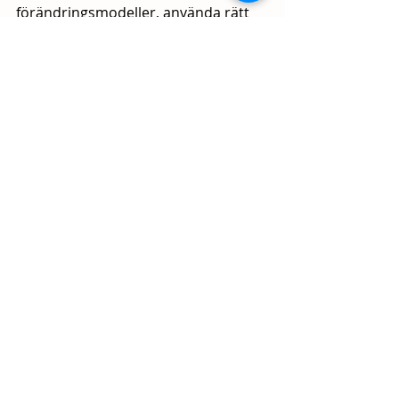
förändringsmodeller, använda rätt 
verktyg och teknik, samt anpassa 
förändringen till organisationens 
kultur, kan du skapa hållbara 
förbättringar och säkra din 
organisations långsiktiga framgång.
Senaste inlägg
Visa alla