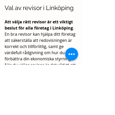
Val av revisor i Linköping
Att välja rätt revisor är ett viktigt 
beslut för alla företag i Linköping
. 
En bra revisor kan hjälpa ditt företag 
att säkerställa att redovisningen är 
korrekt och tillförlitlig, samt ge 
värdefull rådgivning om hur du kan 
förbättra din ekonomiska styrning. 
När du väljer revisor är det viktigt att 
ta hänsyn till faktorer som 
kompetens, erfarenhet, pris och 
personlig kemi. En noggrann 
urvalsprocess kan spara ditt företag 
tid och pengar i längden. 
Revisionsbyrån spelar en viktig roll i 
företagets utveckling.