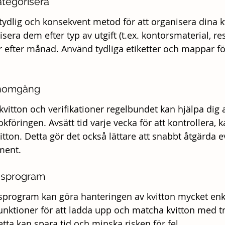
ategorisera
n tydlig och konsekvent metod för att organisera dina k
isera dem efter typ av utgift (t.ex. kontorsmaterial, r
 efter månad. Använd tydliga etiketter och mappar för
nomgång
vitton och verifikationer regelbundet kan hjälpa dig a
öringen. Avsätt tid varje vecka för att kontrollera, k
tton. Detta gör det också lättare att snabbt åtgärda ev
ment.
gsprogram
program kan göra hanteringen av kvitton mycket enk
nktioner för att ladda upp och matcha kvitton med t
etta kan spara tid och minska risken för fel.