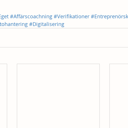
Eget
#Affärscoachning
#Verifikationer
#Entreprenörs
ttohantering
#Digitalisering