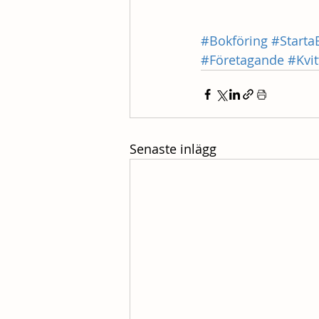
#Bokföring
#Starta
#Företagande
#Kvi
Senaste inlägg