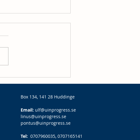
ta arbetsgivaravgifter
unga 2026 – så påverkas
företag
Box 134, 141 28 Huddinge
Email:
ulf@uinprogress.se
linus@uinprogress.se
pontus@uinprogress.se
Tel:
0707960035, 0707165141