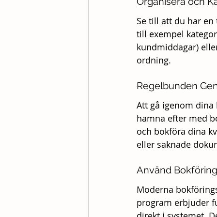
Organisera och K
Se till att du har e
till exempel kategor
kundmiddagar) eller
ordning.
Regelbunden Ge
Att gå igenom dina k
hamna efter med bokf
och bokföra dina kvi
eller saknade doku
Använd Bokförin
Moderna bokförings
program erbjuder fu
direkt i systemet. D