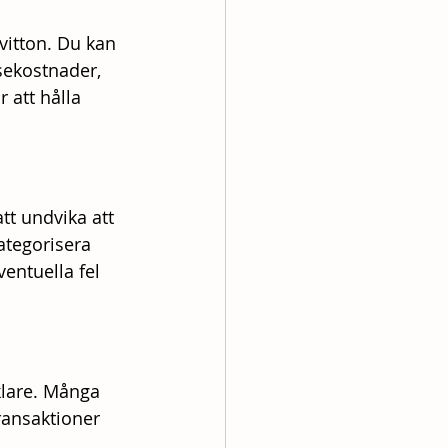
vitton. Du kan 
esekostnader, 
 att hålla 
tt undvika att 
ategorisera 
entuella fel 
lare. Många 
ransaktioner 