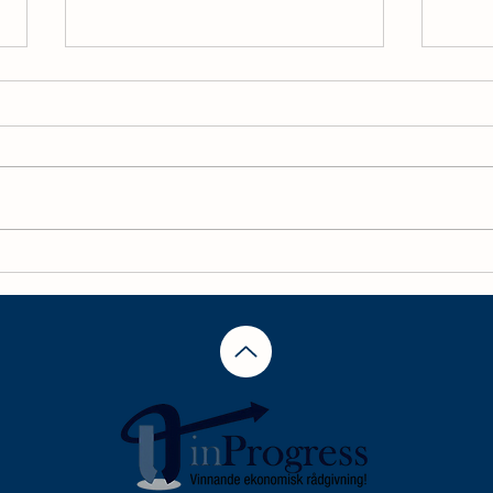
Semesterlön 2026 – så
Sänk
räknar du rätt som
för 
arbetsgivare
ditt 