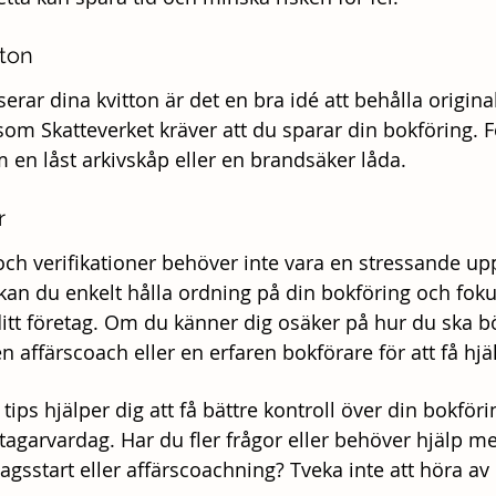
tton
erar dina kvitton är det en bra idé att behålla origina
d som Skatteverket kräver att du sparar din bokföring.
om en låst arkivskåp eller en brandsäker låda.
r
och verifikationer behöver inte vara en stressande upp
kan du enkelt hålla ordning på din bokföring och foku
itt företag. Om du känner dig osäker på hur du ska bör
n affärscoach eller en erfaren bokförare för att få hjä
tips hjälper dig att få bättre kontroll över din bokföri
etagarvardag. Har du fler frågor eller behöver hjälp m
gsstart eller affärscoachning? Tveka inte att höra av d