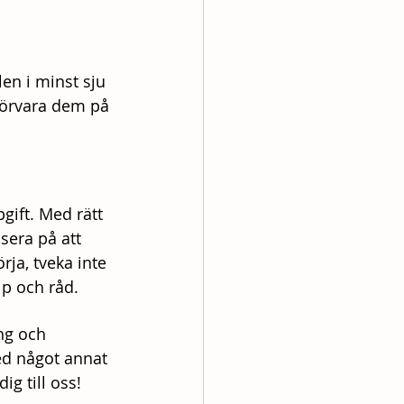
len i minst sju 
 Förvara dem på 
gift. Med rätt 
sera på att 
ja, tveka inte 
lp och råd.
ng och 
ed något annat 
ig till oss!