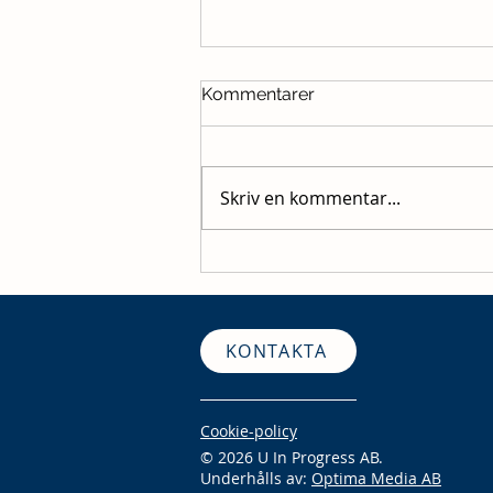
Kommentarer
Skriv en kommentar...
Skatteverket skärper
kontrollerna 2026 – så
förbereder du ditt företag
KONTAKTA
Cookie-policy
© 2026 U In Progress AB.
Underhålls av:
Optima Media AB