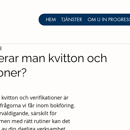
HEM
TJÄNSTER
OM U IN PROGRES
g
erar man kvitton och
ioner?
 kvitton och verifikationer är 
frågorna vi får inom bokföring. 
väldigande, särskilt för 
 men med rätt rutiner kan det 
l av din dagliga verksamhet. 